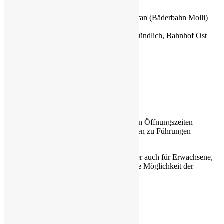
Anreise Kühlungsborn
mit der Bahn von Rostock oder Bad Doberan (Bäderbahn Molli)
Bahnhof Ost aussteigen
Busse aus Rostock/ Bad Doberan fahren stündlich, Bahnhof Ost
aussteigen
Autobahn A20 Abfahrt Kühlungsborn
Autobahn von Berlin, Abfahrt Rostock
B105 von Rostock oder Wismar
Führungen
Führungen werden ausserhalb der regulären Öffnungszeiten
durchgeführt. Bitte richten Sie Ihre Anfragen zu Führungen
rechtzeitig an uns.
Wir bieten Führungen für Schulklassen aber auch für Erwachsene,
Firmen, Seniorengruppen an. Es besteht die Möglichkeit der
Filmvorführung im Museum.
Grenzturm e.V.
Strandpromenade 1a