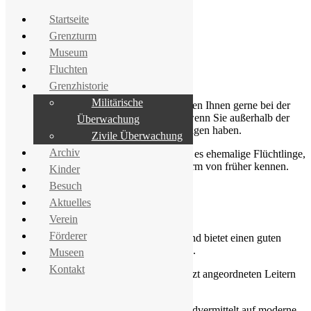
Startseite
Grenzturm
Museum
Fluchten
Besuch und Kontakt
Grenzhistorie
Militärische
Wir freuen uns über Ihren Besuch und helfen Ihnen gerne bei der
Vorbereitung. Bitte kontaktieren Sie uns, wenn Sie außerhalb der
Überwachung
Öffnungszeiten kommen möchten oder Fragen haben.
Zivile Überwachung
Archiv
Wir freuen uns immer über Zeitzeugen, sei es ehemalige Flüchtlinge,
Grenzsoldaten oder Menschen, die den Turm von früher kennen.
Kinder
Bitte scheuen Sie nicht uns anzusprechen.
Besuch
Aktuelles
Grenzturm und Museum
Verein
Förderer
Die
Außenausstellung
ist 24 h geöffnet und bietet einen guten
Überblick über das Thema mit Schautafeln.
Museen
Kontakt
Die
Turmbesteigung
erfolgt mittels versetzt angeordneten Leitern
und bedarf einer gewissen Sportlichkeit.
Das
Museum
zeigt Originalfluchtboote undvermittelt auf moderne