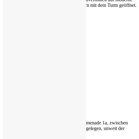
Weise Hintergrundwissen. Es ist gemeinsam mit dem Turm geöffnet.
Eintritt auf
Besuch / Kontakt
Öffnungszeiten:
Juni bis September:
Di. Mi und Freitag
14- 17 Uhr
Oktober bis Mai:
Dienstag u. Freitag
14 – 17 Uhr
Führungen nach Anmeldung
Lage und Anreise
In 18225 Kühlungsborn, An der Strandpromenade 1a, zwischen
Molli Spielplatz und Hotel Travel Charme gelegen, unweit der
Seebrücke